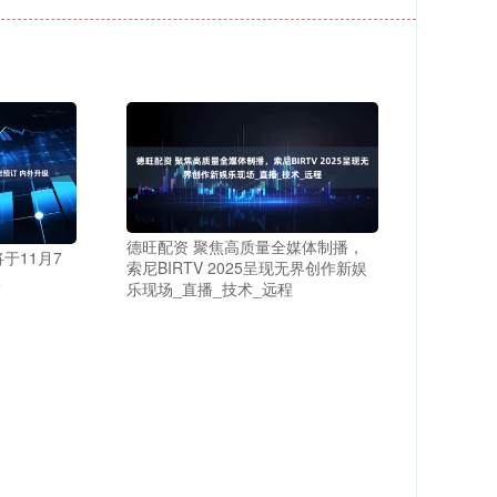
德旺配资 聚焦高质量全媒体制播，
于11月7
索尼BIRTV 2025呈现无界创作新娱
级
乐现场_直播_技术_远程