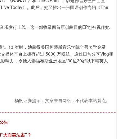
NANA II》和《NANA III》，以这部音乐三部曲宣
ive Today》。此后，她又推出一张国语创作专辑《The
由环球音乐发行上线，这一部收录四首原创曲目的EP也被视作她
”。13 岁时，她获得美国柯蒂斯音乐学院全额奖学金录
体平台上拥有超过 5000 万粉丝，通过日常分享Vlog和
响力，令她入选福布斯亚洲地区“30位30岁以下精英人
杨帆证券提示：文章来自网络，不代表本站观点。
公告
“大而美法案”？