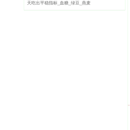
天吃出平稳指标_血糖_绿豆_燕麦