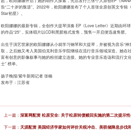
起，欧阳娜娜开启了她的唱作人探索，先后发行三张个人原创EP《NANA I》《
告“二十岁的叛逆”。2022年，欧阳娜娜发布了个人首张全原创英文专辑《L
Star初星》。
欧阳娜娜的最新专辑，全创作大提琴演奏 EP《Love Letter》近期
的作品“25”，实体唱片以CD和黑胶格式发售，预售一开启便迅速售罄。
出生于演艺世家的欧阳娜娜从小就学习钢琴和大提琴，并被视为音乐“神童
取，之后她又考入美国伯克利音乐学院继续在流行音乐领域深造。她在社交媒
富有创意的影像叙事与她的粉丝建立连接。她的专业音乐造诣和流行文化影
士” 榜单。
扬子晚报/紫牛新闻记者 张楠
发布于：江苏省
上一篇：
深富网配资 松原安全: 关于松原转债赎回实施的第二次提示性
下一篇：
天涯配资 美国经济学家如何评价关税冲击、美联储降息步伐和