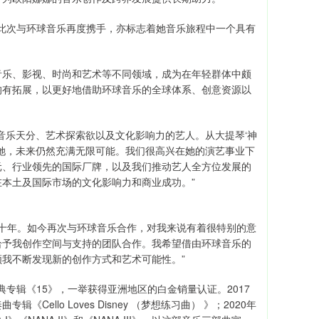
，此次与环球音乐再度携手，亦标志着她音乐旅程中一个具有
音乐、影视、时尚和艺术等不同领域，成为在年轻群体中颇
均有拓展，以更好地借助环球音乐的全球体系、创意资源以
音乐天分、艺术探索欲以及文化影响力的艺人。从大提琴‘神
的她，未来仍然充满无限可能。我们很高兴在她的演艺事业下
元、行业领先的国际厂牌，以及我们推动艺人全方位发展的
本土及国际市场的文化影响力和商业成功。”
整十年。如今再次与环球音乐合作，对我来说有着很特别的意
给予我创作空间与支持的团队合作。我希望借由环球音乐的
我不断发现新的创作方式和艺术可能性。”
典专辑《15》，一举获得亚洲地区的白金销量认证。2017
llo Loves Disney （梦想练习曲） 》；2020年