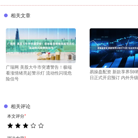
相关文章
广瑞网 美股大牛市突遭警告！极端
易操盘配资 新款享界S9将
看涨情绪亮起警示灯 流动性闪现危
日正式开启预订 内外升
险信号
相关评论
本文评分
*