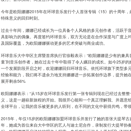
今年是欧阳娜娜2015年在环球音乐发行个人首张专辑《15》的十周年
特殊意义的回归时刻。
过去十年间，娜娜已经成长为一位具备个人风格的多元创作者，活跃于
具影响力的偶像。再度签约环球音乐，双方无论是在合作深度与广度上
及国际覆盖，为欧阳娜娜驱动更多的艺术突破与商业成功。
环球音乐大中华区主席暨首席执行官徐毅表示：“欧阳娜娜是少有的兼具
童’到音乐创作者，她在过去十年中取得了令人瞩目的成长。如今25岁
一个发展阶段开启之时，欢迎娜娜回归环球音乐。依托环球旗下类型多
经验和能力，我们将不遗余力地支持娜娜进一步拓展创作边界，提升她在
展开剩余56%
欧阳娜娜表示：“从15岁在环球音乐发行第一张专辑到现在已经过去整
义，这是一趟崭新旅程的开始。我很开心能和一个真正理解我、并愿意
全球平台，让我的音乐被更多的人听到，在不同的文化中获得共鸣，带领
2015年，年仅15岁的欧阳娜娜加盟环球音乐并发行了她的首张大提琴古
年，她成为首位来自大中华区的艺人与迪士尼合作，录制发行大提琴协奏曲专辑《Ce