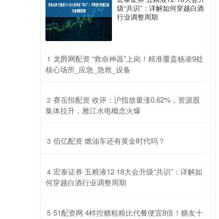
级“共识”：详解如何穿越白酒
行业调整周期
​龙爵网配资 “救命神器”上岗！精准覆盖杨凌9处
1
核心场所_应急_急救_设备
​赛岳恒配资 收评：沪指放量涨0.62%，资源股
2
集体拉升，雅江水电概念火爆
​佰亿配资 燃油车还有黄金时代吗？
3
​宏泰证券 五粮液12·18大会升级“共识”：详解如
4
何穿越白酒行业调整周期
​51配资网 4样控糖粗粮比代餐便宜8倍！糖友十
5