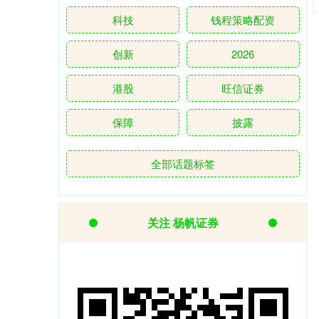
科技
钱程策略配资
创新
2026
港股
旺信证券
保障
披露
全部话题标签
关注 杨帆证券