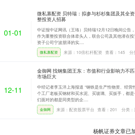
微私寡配资 贝特瑞：拟参与杉杉集团及其全
整投资人招募
中证报中证网讯（王珞）贝特瑞12月12日晚间公告
01-01
作为重整投资联合体牵头人，联合公司及其他潜在投
资子公司宁波朋泽的实....
来源：10倍杠杆配资
查看：
145
分
微私寡配资
金御网 找钢集团王东：市值和行业影响力不匹
市场巨大
中经记者李玉洋上海报道 “钢铁是生产性物资、经营
12-11
个工厂老板买钢材和买水泥、买玻璃、买扳手，都是
们面对的都是同类型的企....
来源：配资股票平台
查看：
201
分类：
金御网
杨帆证券文章已