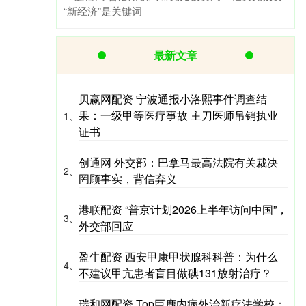
“新经济”是关键词
最新文章
贝赢网配资 宁波通报小洛熙事件调查结
果：一级甲等医疗事故 主刀医师吊销执业
1、
证书
创通网 外交部：巴拿马最高法院有关裁决
2、
罔顾事实，背信弃义
港联配资 “普京计划2026上半年访问中国”，
3、
外交部回应
盈牛配资 西安甲康甲状腺科科普：为什么
4、
不建议甲亢患者盲目做碘131放射治疗？
瑞和网配资 Top巨鹿内病外治新疗法学校：