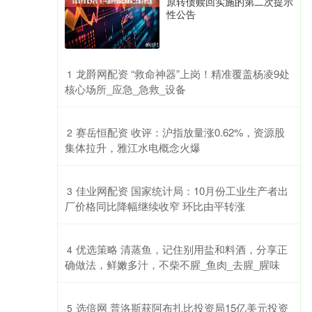
原转债赎回实施的第二次提示
性公告
​龙爵网配资 “救命神器”上岗！精准覆盖杨凌9处
1
核心场所_应急_急救_设备
​赛岳恒配资 收评：沪指放量涨0.62%，资源股
2
集体拉升，雅江水电概念火爆
​佳业网配资 国家统计局：10月份工业生产者出
3
厂价格同比降幅继续收窄 环比由平转涨
​优选策略 清蒸鱼，记住别用盐和料酒，分享正
4
确做法，鲜嫩多汁，不柴不腥_鱼肉_去腥_腥味
​选倍网 普洛斯获阿布扎比投资局15亿美元投资
5