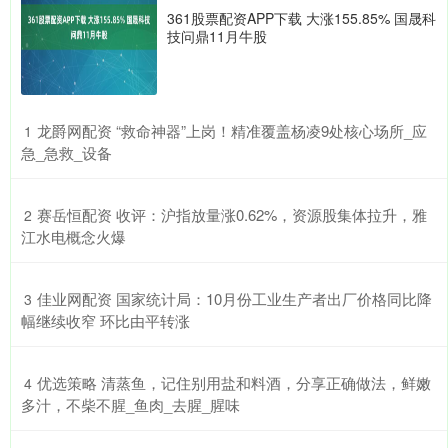
361股票配资APP下载 大涨155.85% 国晟科
技问鼎11月牛股
​龙爵网配资 “救命神器”上岗！精准覆盖杨凌9处核心场所_应
1
急_急救_设备
​赛岳恒配资 收评：沪指放量涨0.62%，资源股集体拉升，雅
2
江水电概念火爆
​佳业网配资 国家统计局：10月份工业生产者出厂价格同比降
3
幅继续收窄 环比由平转涨
​优选策略 清蒸鱼，记住别用盐和料酒，分享正确做法，鲜嫩
4
多汁，不柴不腥_鱼肉_去腥_腥味