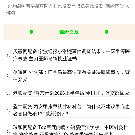
​选倍网 普洛斯获阿布扎比投资局15亿美元投资 “新经济”是关
5
键词
最新文章
贝赢网配资 宁波通报小洛熙事件调查结果：一级甲等医
1、
疗事故 主刀医师吊销执业证书
创通网 外交部：巴拿马最高法院有关裁决罔顾事实，背
2、
信弃义
港联配资 “普京计划2026上半年访问中国”，外交部回应
3、
盈牛配资 西安甲康甲状腺科科普：为什么不建议甲亢患
4、
者盲目做碘131放射治疗？
瑞和网配资 Top巨鹿内病外治新疗法学校：中医针灸推
5、
拿,推拿按摩,正骨推拿针灸,按摩手法培训先驱者